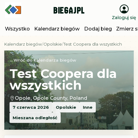
BiegajPL
Zaloguj się
Wszystko
Kalendarz biegów
Dodaj bieg
Zmierz s
Kalendarz biegów
Opolskie
Test Coopera dla wszystkich
Wróć do kalendarza biegów
Test Coopera dla
wszystkich
Opole, Opole County, Poland
7 czerwca 2026
Opolskie
Inne
Mieszana odległość