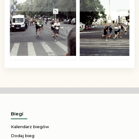
6. Běh pro zdraví
XLVII MnO Pierwsz
Śnieg
Inne
Ostatní
3000 meter
Mieszana odległość
Do strony biegu
Do strony biegu
Biegi
Kalendarz biegów
Dodaj bieg