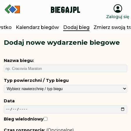
BiegajPL
Zaloguj się
stko
Kalendarz biegów
Dodaj bieg
Zmierz swoją t
Dodaj nowe wydarzenie biegowe
Nazwa biegu:
Typ powierzchni / Typ biegu
Data
Bieg wielodniowy
Czas rozpoczęcia:
(
Opcjonalne
)