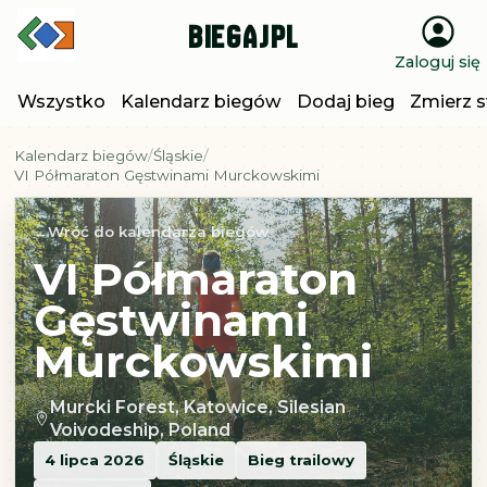
BiegajPL
Zaloguj się
Wszystko
Kalendarz biegów
Dodaj bieg
Zmierz s
Kalendarz biegów
Śląskie
VI Półmaraton Gęstwinami Murckowskimi
Wróć do kalendarza biegów
VI Półmaraton
Gęstwinami
Murckowskimi
Murcki Forest, Katowice, Silesian
Voivodeship, Poland
4 lipca 2026
Śląskie
Bieg trailowy