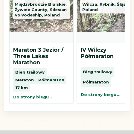
Międzybrodzie Bialskie,
Wilcza, Rybnik, Śląskie,
Żywiec County, Silesian
Poland
Voivodeship, Poland
Maraton 3 Jezior /
IV Wilczy
Three Lakes
Półmaraton
Marathon
Bieg trailowy
Bieg trailowy
Maraton
Półmaraton
Półmaraton
17 km
Do strony biegu
Do strony biegu