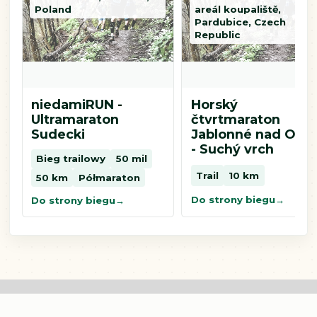
Poland
areál koupaliště,
Pardubice, Czech
Republic
niedamiRUN -
Horský
Ultramaraton
čtvrtmaraton
Sudecki
Jablonné nad Orlic
- Suchý vrch
Bieg trailowy
50 mil
Trail
10 km
50 km
Półmaraton
Do strony biegu
Do strony biegu