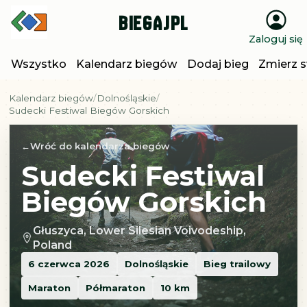
BiegajPL
Zaloguj się
Wszystko
Kalendarz biegów
Dodaj bieg
Zmierz s
Kalendarz biegów
Dolnośląskie
Sudecki Festiwal Biegów Gorskich
Wróć do kalendarza biegów
Sudecki Festiwal
Biegów Gorskich
Głuszyca, Lower Silesian Voivodeship,
Poland
6 czerwca 2026
Dolnośląskie
Bieg trailowy
Maraton
Półmaraton
10 km