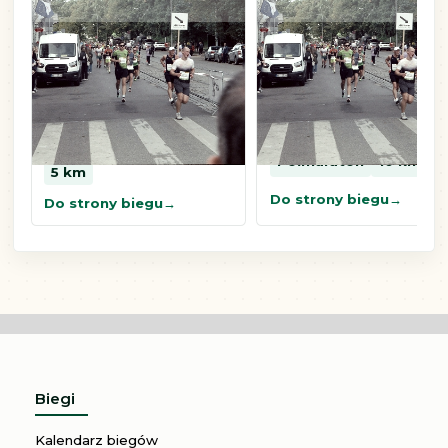
Gliwicka
Festiwal Biegowy
Prowokacja
Silesia Marathon
biegowa
2026
Bieg uliczny
Bieg uliczny
Maraton
Półmaraton
10 km
Półmaraton
10 km
5 km
Do strony biegu
Do strony biegu
Biegi
Kalendarz biegów