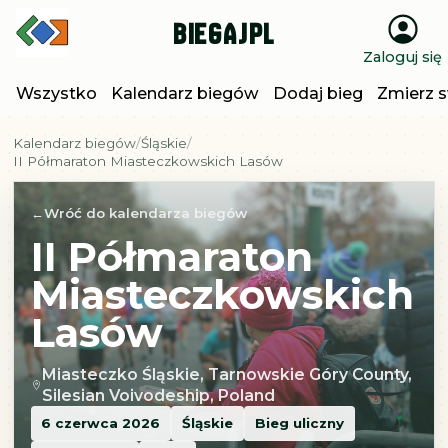
BiegajPL
Zaloguj się
Wszystko
Kalendarz biegów
Dodaj bieg
Zmierz s
Kalendarz biegów
Śląskie
II Półmaraton Miasteczkowskich Lasów
Wróć do kalendarza biegów
II Półmaraton
Miasteczkowskich
Lasów
Miasteczko Śląskie, Tarnowskie Góry County,
Silesian Voivodeship, Poland
6 czerwca 2026
Śląskie
Bieg uliczny