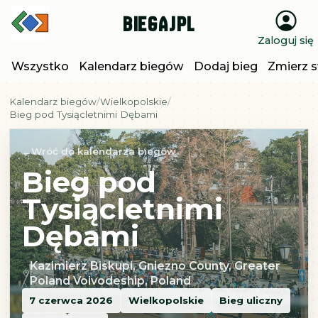
BiegajPL
Zaloguj się
Wszystko
Kalendarz biegów
Dodaj bieg
Zmierz s
Kalendarz biegów
Wielkopolskie
Bieg pod Tysiącletnimi Dębami
Wróć do kalendarza biegów
Bieg pod
Tysiącletnimi
Dębami
Kazimierz Biskupi, Gniezno County, Greater
Poland Voivodeship, Poland
7 czerwca 2026
Wielkopolskie
Bieg uliczny